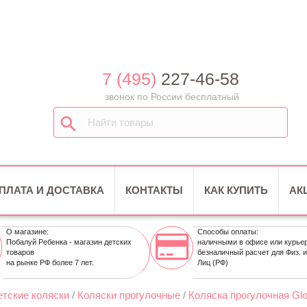
7 (495)
227-46-58
звонок по России бесплатный
ПЛАТА И ДОСТАВКА
КОНТАКТЫ
КАК КУПИТЬ
АК
О магазине:
Способы оплаты:
Побалуй Ребенка - магазин детских
наличными в офисе или курье
товаров
безналичный расчет для Физ. 
на рынке РФ более 7 лет.
Лиц (РФ)
етские коляски
/
Коляски прогулочные
/
Коляска прогулочная Glo