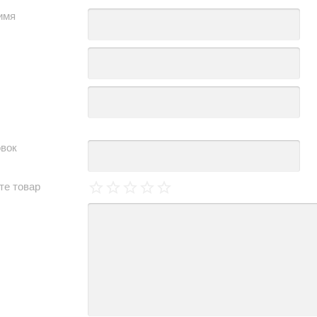
имя
овок
те товар