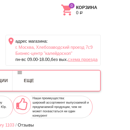
КОРЗИНА
0
Р
адрес магазина:
г. Москва, Хлебозаводский проезд 7c9
Бизнес-центр "калейдоскоп"
пн-вс 09.00-18.00,без вых.
схема проезда
ЦИИ
ЕЩЕ
Наши преимущества:
ру
широкий ассортимент выпускаемой и
и Юр.
предлагаемой продукции, чем не
может похвастаться ни один
конкурент
ry 1103
/
Отзывы