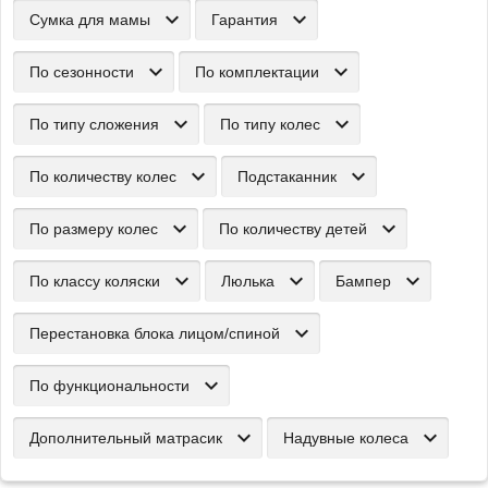
Сумка для мамы
Гарантия
По сезонности
По комплектации
По типу сложения
По типу колес
По количеству колес
Подстаканник
По размеру колес
По количеству детей
По классу коляски
Люлька
Бампер
Перестановка блока лицом/спиной
По функциональности
Дополнительный матрасик
Надувные колеса